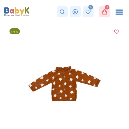
0
0
new