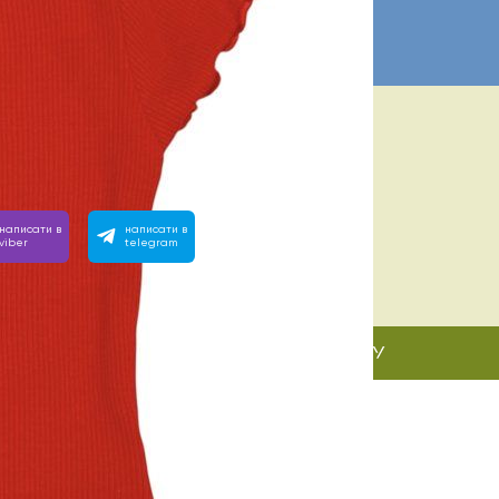
А ПОМОЩЬ? МЫ РЯДОМ:
евно с 10:00 до 22:00
им на любой вопрос, позвоните или напишите нам:
написати в
написати в
viber
telegram