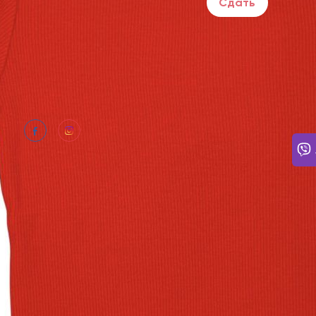
Сдать
НУЖН
Ежедн
Ответ