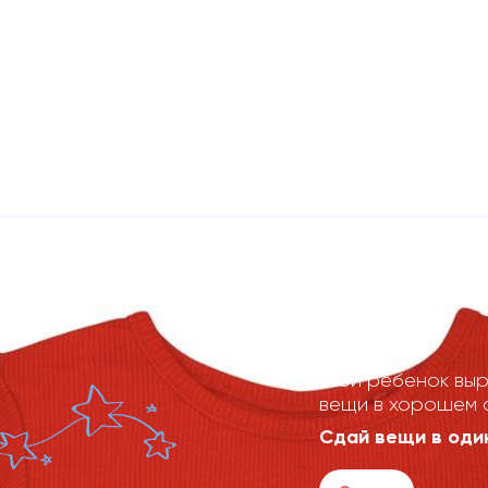
Твой ребенок выр
вещи в хорошем 
Сдай вещи в один