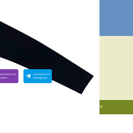
А ПОМОЩЬ? МЫ РЯДОМ:
евно с 10:00 до 22:00
им на любой вопрос, позвоните или напишите нам:
написати в
написати в
viber
telegram