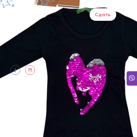
Сдать
НУЖН
Ежедн
Ответ