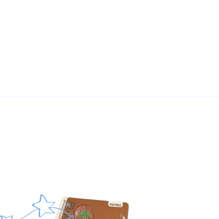
Твой ребенок выр
вещи в хорошем 
Сдай вещи в один