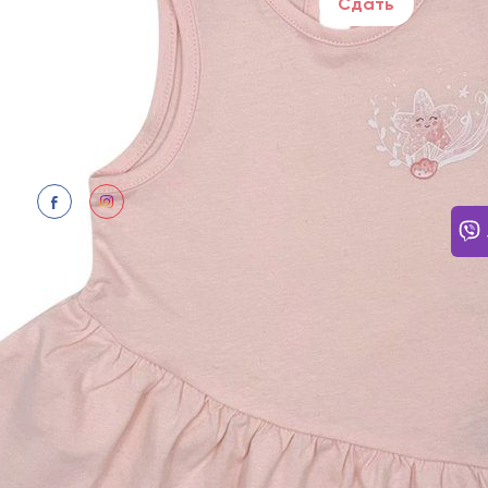
Сдать
НУЖН
Ежедн
Ответ