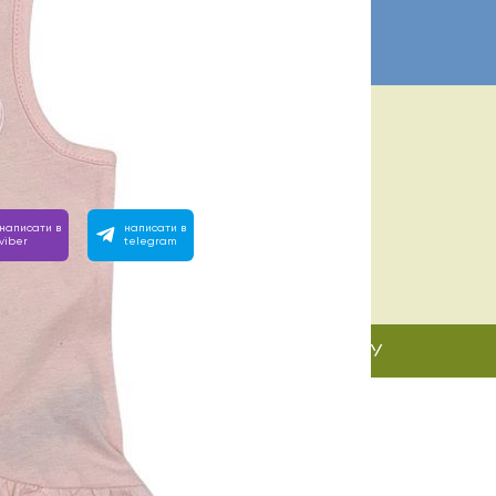
А ПОМОЩЬ? МЫ РЯДОМ:
евно с 10:00 до 22:00
им на любой вопрос, позвоните или напишите нам:
написати в
написати в
viber
telegram