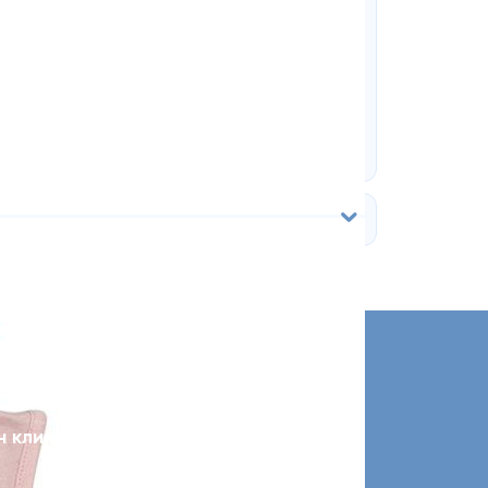
ос и остались
состоянии?
 клик