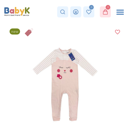
0
0
new