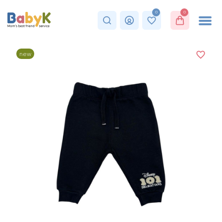
0
0
new