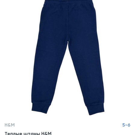
H&M
5-6
Теплые штаны H&M