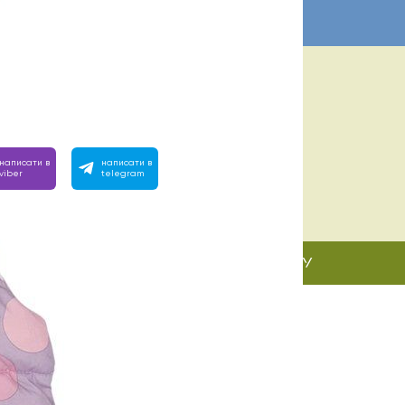
А ПОМОЩЬ? МЫ РЯДОМ:
евно с 10:00 до 22:00
им на любой вопрос, позвоните или напишите нам:
написати в
написати в
viber
telegram