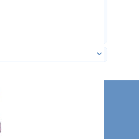
ос и остались
состоянии?
 клик