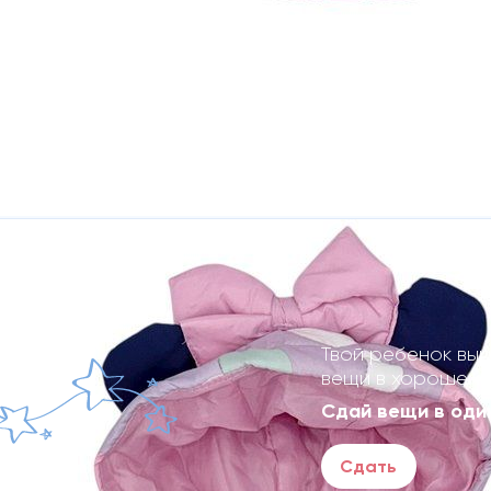
Твой ребенок выр
вещи в хорошем 
Сдай вещи в один
Сдать