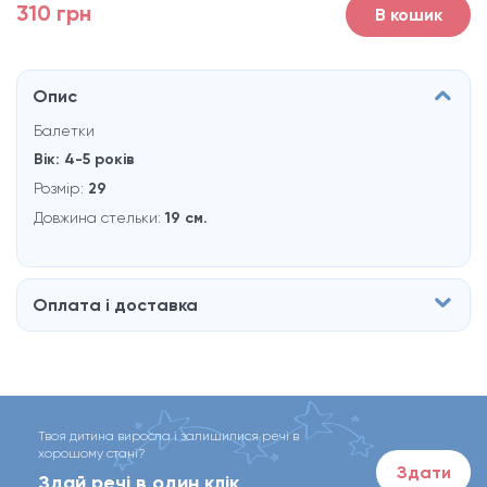
310 грн
В кошик
Опис
Балетки
Вік:
4-5 років
Розмір:
29
Довжина стельки:
19 см.
Оплата і доставка
Твоя дитина виросла і залишилися речі в
хорошому стані?
Здати
Здай речі в один клік