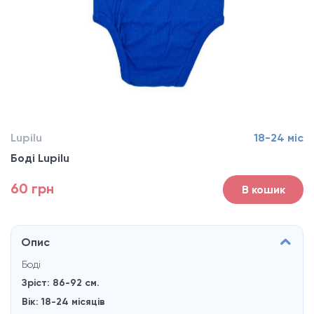
Lupilu
18-24 міс
Боді Lupilu
60 грн
В кошик
Опис
Боді
Зріст: 86-92 см.
Вік: 18-24 місяців