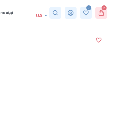
0
0
повіді
UA