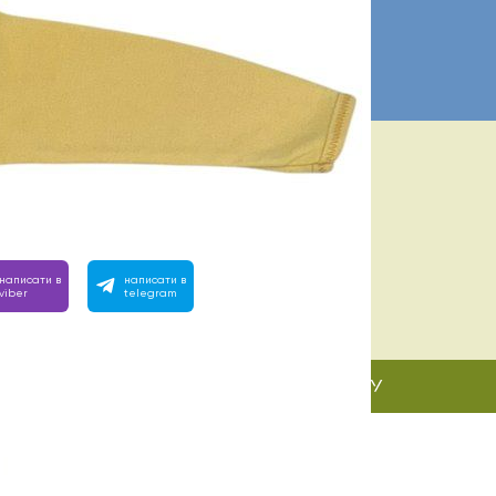
ІБНА ДОПОМОГА? МИ ПОРЯД:
 з 10:00 до 22:00
вімо на будь-яке запитання, зателефонуйте або напишіть
написати в
написати в
viber
telegram