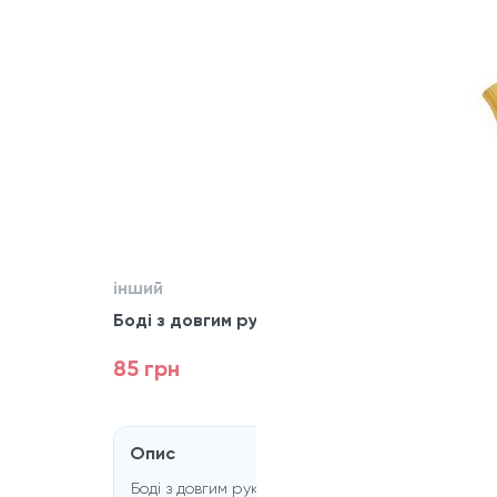
інший
Боді з довгим рукавом Babexi
85 грн
Опис
Боді з довгим рукавом