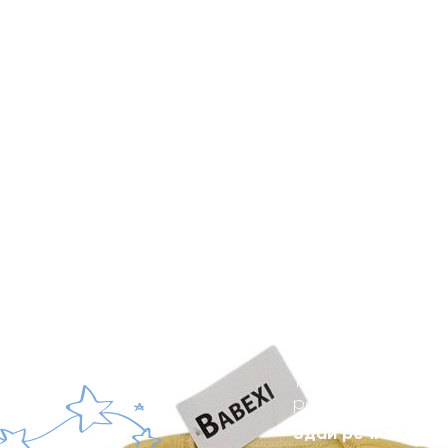
Твоя дитина виро
речі в хорошому 
Здай речі в один 