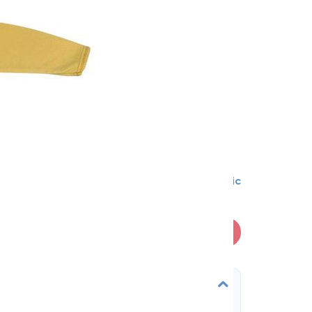
0-1 міс
В кошик