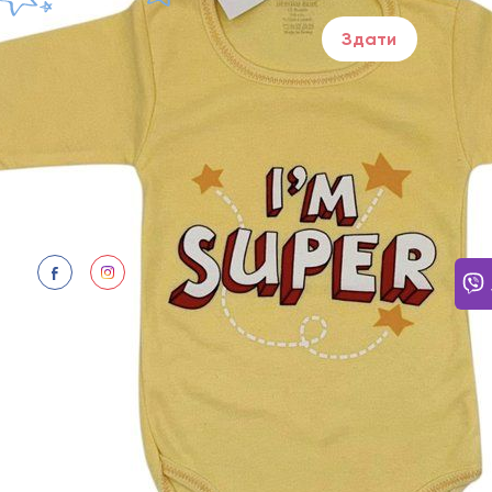
Здати
ПОТР
Щодня
Відпо
нам: