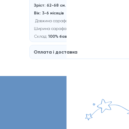
Зріст: 62-68 см.
Вік: 3-6 мiсяцiв
Довжина сарафана:
41 см.
Ширина сарафана:
23 см.
Склад:
100% бавовна
Оплата і доставка