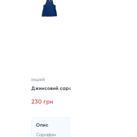
інший
Джинсовий сарафан Fred&Flo
230 грн
Опис
Сарафан