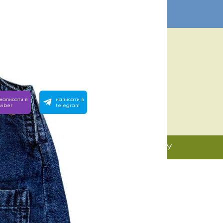
ІБНА ДОПОМОГА? МИ ПОРЯД:
 з 10:00 до 22:00
вімо на будь-яке запитання, зателефонуйте або напишіть
написати в
написати в
viber
telegram