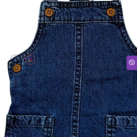
ПОТР
Щодня
Відпо
нам: