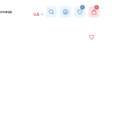
0
0
повіді
UA