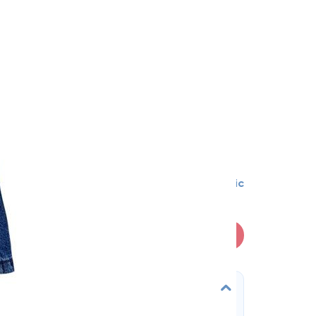
3-6 міс
В кошик