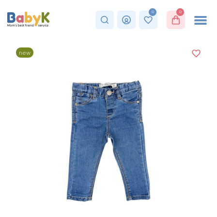
0
0
new