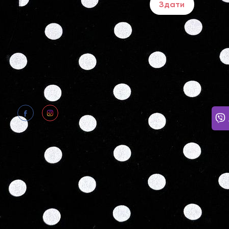
Здати
ПОТР
Щодня
Відпо
нам: