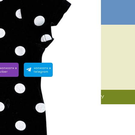
ІБНА ДОПОМОГА? МИ ПОРЯД:
 з 10:00 до 22:00
вімо на будь-яке запитання, зателефонуйте або напишіть
написати в
написати в
viber
telegram