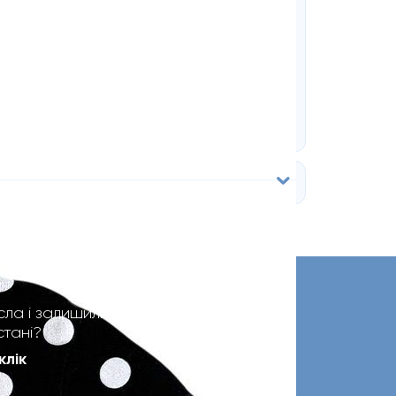
сла і залишилися
стані?
клік