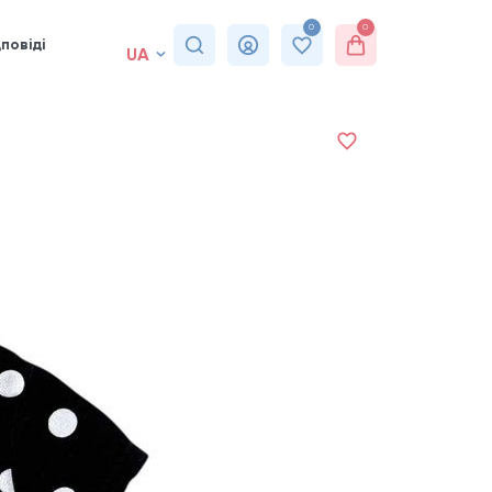
0
0
повіді
UA