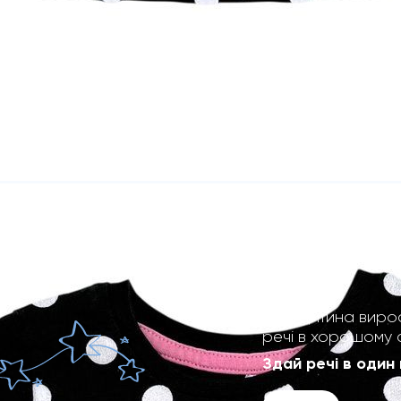
Твоя дитина виро
речі в хорошому 
Здай речі в один 