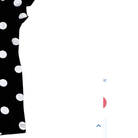
18-24 міс
В кошик