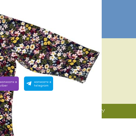
клік
ІБНА ДОПОМОГА? МИ ПОРЯД:
 з 10:00 до 22:00
вімо на будь-яке запитання, зателефонуйте або напишіть
написати в
написати в
viber
telegram