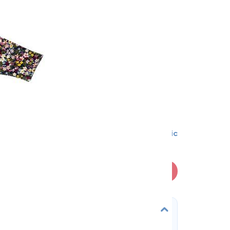
3-6 міс
В кошик