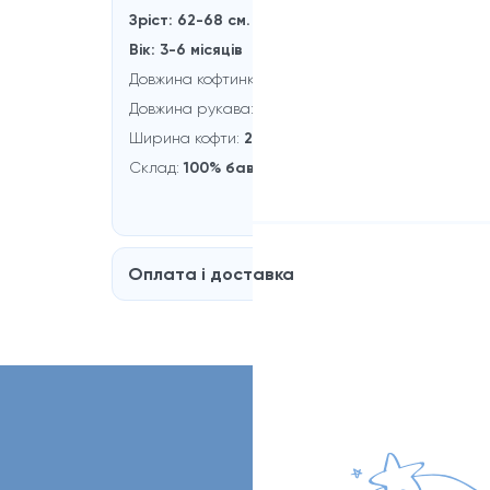
Зріст: 62-68 см.
Вік: 3-6 місяців
Довжина кофтинки:
29
см.
Довжина рукaва:
22 см.
Ширина кофти:
27 см.
Склад:
100% бавовна
Оплата і доставка