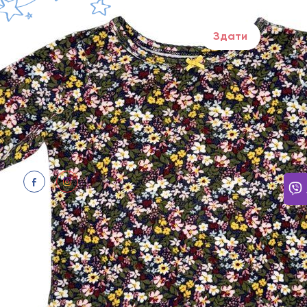
Здай речі в один 
Здати
ПОТР
Щодня
Відпо
нам: