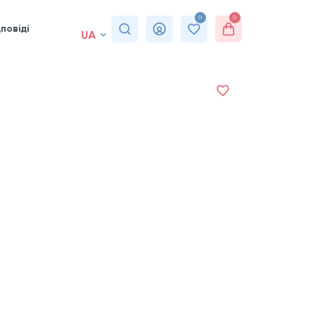
0
0
повіді
UA