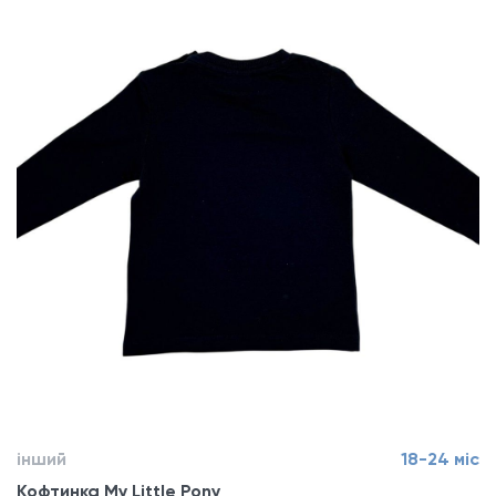
інший
18-24 міс
Кофтинка My Little Pony