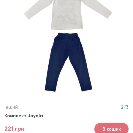
інший
2/3
Комплект Joyola
221 грн
В кошик