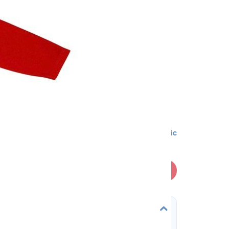
0-3 міс
В кошик