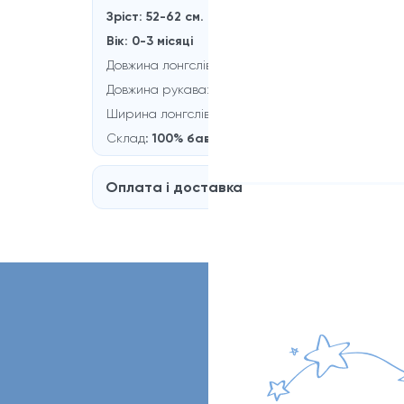
Зріст: 52-62 см.
Вік: 0-3 місяці
Довжина лонгсліва:
28 см.
Довжина рукaва:
18 см.
Ширина лонгсліва:
17 см.
Склад
:
100% бавовна
Оплата і доставка