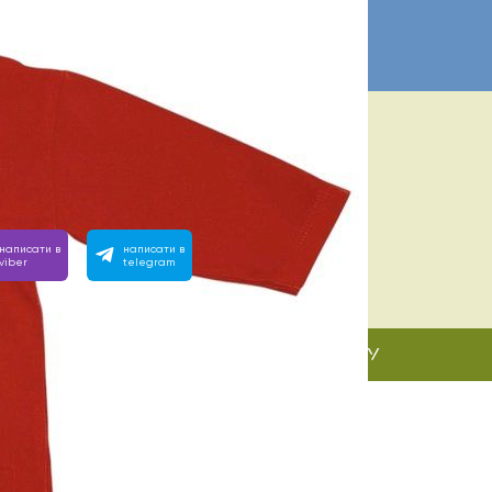
ІБНА ДОПОМОГА? МИ ПОРЯД:
 з 10:00 до 22:00
вімо на будь-яке запитання, зателефонуйте або напишіть
написати в
написати в
viber
telegram