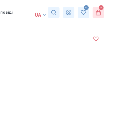
0
0
повіді
UA