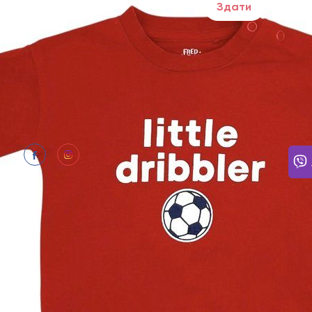
Здати
ПОТР
Щодня
Відпо
нам: