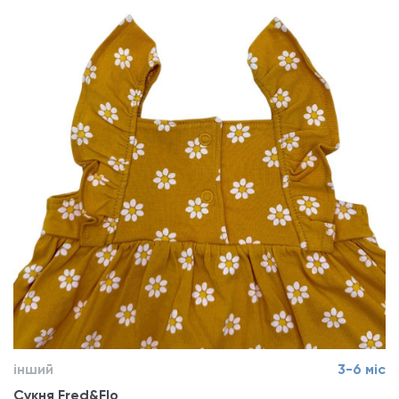
інший
3-6 міс
Сукня Fred&Flo