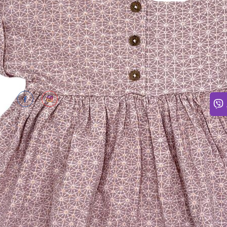
ПОТР
Щодня
Відпо
нам: