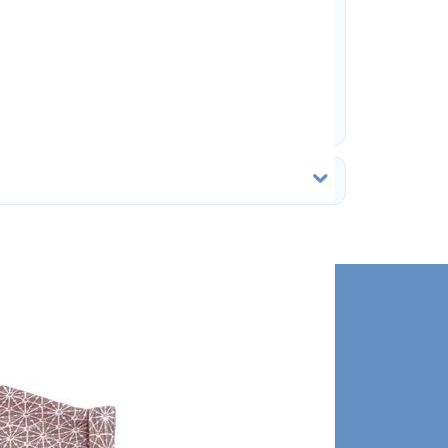
сла і залишилися
стані?
клік