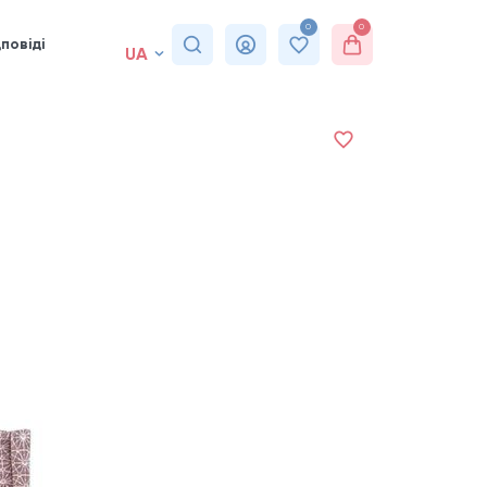
0
0
повіді
UA