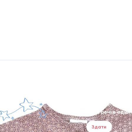
Твоя дитина виро
речі в хорошому 
Здай речі в один 
Здати