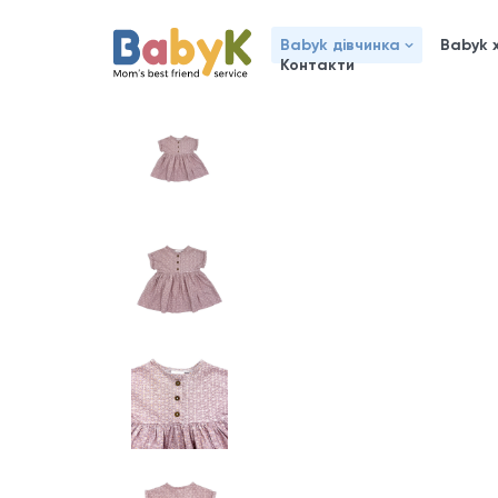
Babyk дівчинка
Babyk 
Контакти