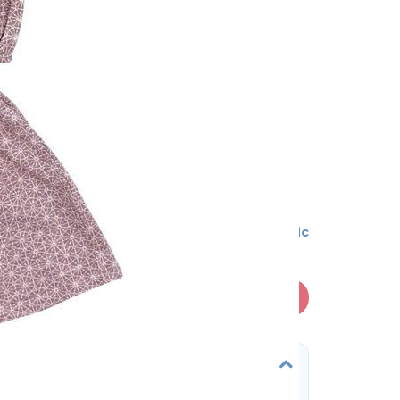
0-3 міс
В кошик