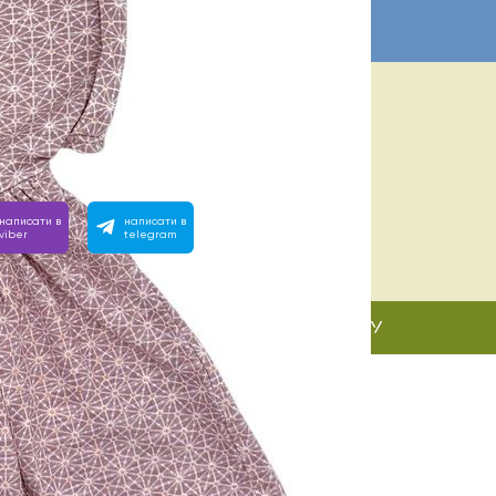
ІБНА ДОПОМОГА? МИ ПОРЯД:
 з 10:00 до 22:00
вімо на будь-яке запитання, зателефонуйте або напишіть
написати в
написати в
viber
telegram