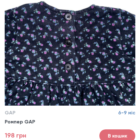
GAP
6-9 міс
Ромпер GAP
198 грн
В кошик