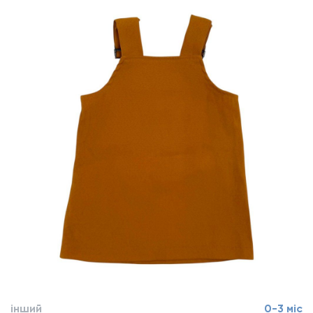
інший
0-3 міс