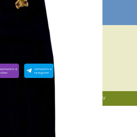
ІБНА ДОПОМОГА? МИ ПОРЯД:
 з 10:00 до 22:00
вімо на будь-яке запитання, зателефонуйте або напишіть
написати в
написати в
viber
telegram