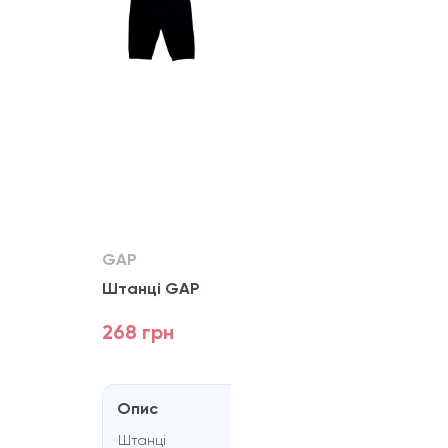
GAP
Штанцi GAP
268 грн
Опис
Штанцi