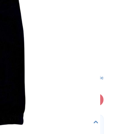
0-3 міс
В кошик