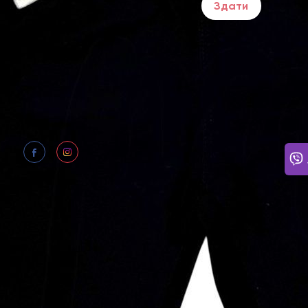
Здати
ПОТР
Щодня
Відпо
нам: