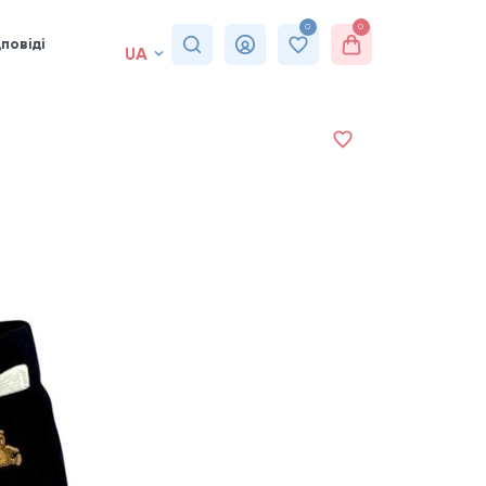
0
0
повіді
UA