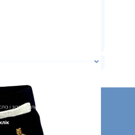
сла і залишилися
стані?
клік