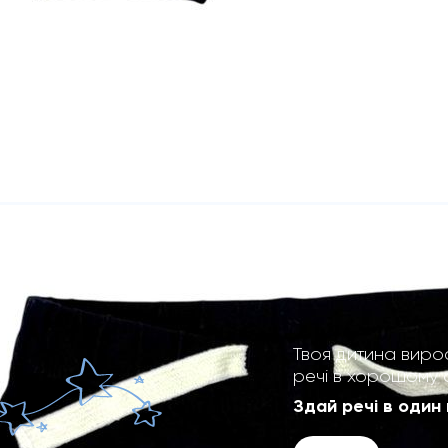
Твоя дитина виро
речі в хорошому 
Здай речі в один 