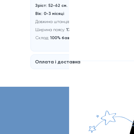
Зріст: 52-62 см.
Вік: 0-3 мiсяці
Довжина штанцiв:
30 см.
Ширина поясу:
17 см.
Склад:
100% бавовнa
Оплата і доставка