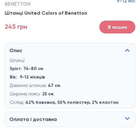
9-12 міс
BENETTON
Штанці United Colors of Benetton
245 грн
В кошик
Опис
Штанці
Зріст: 74-80
см.
Вік: 9-12 місяцiв
Довжина штанців:
47 см.
Ширина поясу:
25 см.
Склад:
42% бавовна, 56% полieстер, 2% eластан
Оплата і доставка