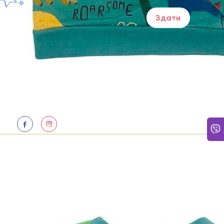
Здати
ПОТР
Щодня
Відпо
нам: