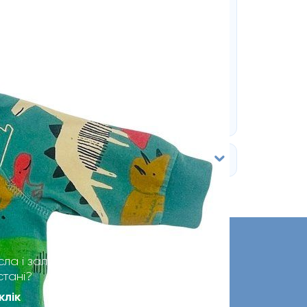
сла і залишилися
стані?
клік