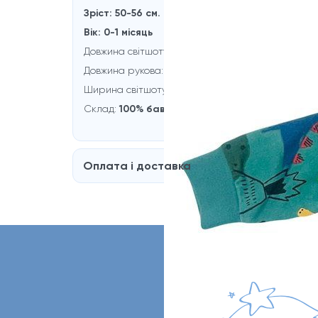
Зріст: 50-56 см.
Вік: 0-1 місяць
Довжина світшоту:
23 см.
Довжина рукова:
21 см.
Ширина світшоту:
24 см.
Склад:
100% бавовна
Оплата і доставка