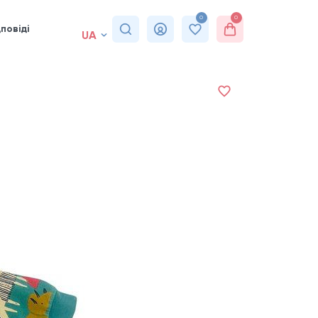
0
0
повіді
UA