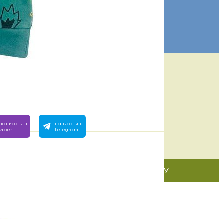
ІБНА ДОПОМОГА? МИ ПОРЯД:
 з 10:00 до 22:00
вімо на будь-яке запитання, зателефонуйте або напишіть
написати в
написати в
viber
telegram