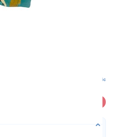
0-1 міс
В кошик