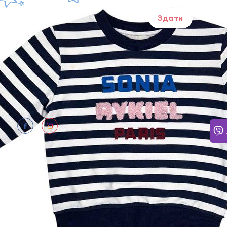
Здати
ПОТР
Щодня
Відпо
нам: