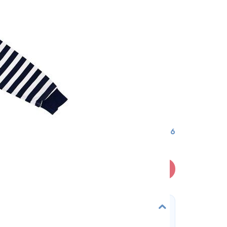
5-6
В кошик