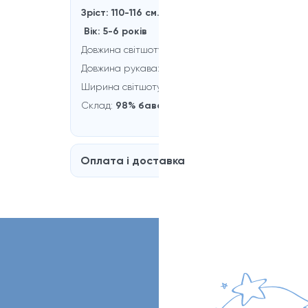
Зріст: 110-116 см.
Вік: 5-6 рокiв
Довжина світшоту:
42 см.
Довжина рукaва:
40 см.
Ширина світшоту:
36 см.
Склад:
98% бавовна, 2% еластан
Оплата і доставка