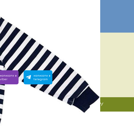
ІБНА ДОПОМОГА? МИ ПОРЯД:
 з 10:00 до 22:00
вімо на будь-яке запитання, зателефонуйте або напишіть
написати в
написати в
viber
telegram