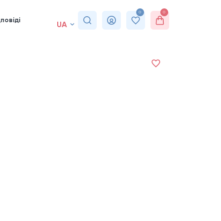
0
0
повіді
UA