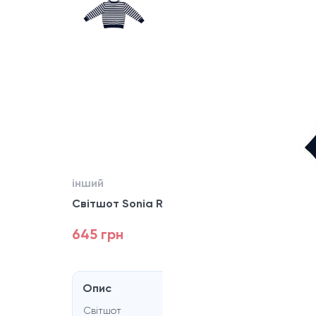
інший
Світшот Sonia Rykiel
645 грн
Опис
Світшот