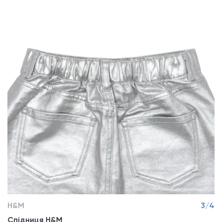
H&M
3/4
Спідниця H&M