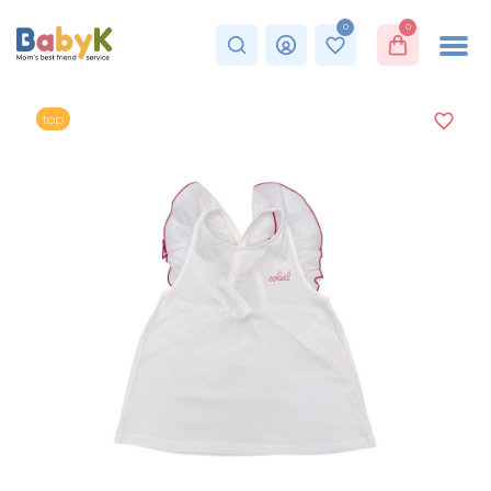
0
0
top