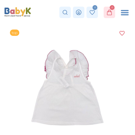
0
0
top